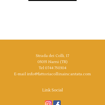
Strada dei Colli, 17
05035 Narni (TR)
Tel
0744 750304
E-mail
info@fattoriacollinaincantata.com
Link Social